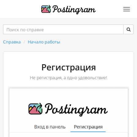
Togg
navi
Поиск
по
справке
Справка
Начало работы
Регистрация
Не регистрация, а одно удовольствие!