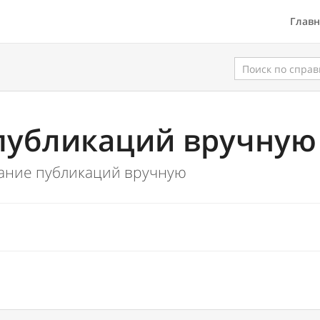
Главн
Поиск
по
справке
публикаций вручную
ание публикаций вручную